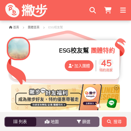
搜尋商家
首頁
團體首頁
ESG校友幫
ESG校友幫
團體特約
45
加入團體
特約商家
列表
地圖
篩選
搜尋