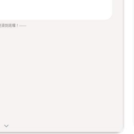
經滑到底囉！
——