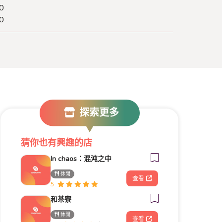
0
0
探索更多
猜你也有興趣的店
In chaos：混沌之中
休閒
查看
5
和茶寮
休閒
查看