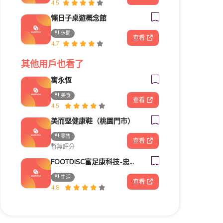
4.5
懶日子桌遊概念館
休閒
查看
4.7
其他用戶也看了
寓永恆
美食
查看
4.5
美而堅健康鞋（桃園門市）
零售
查看
暫無評分
FOOTDISC富足康科技-忠孝直營門市
生活
查看
4.8